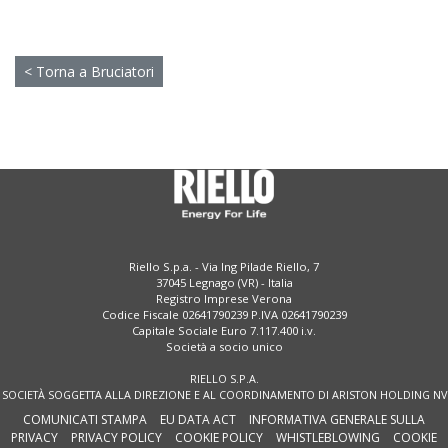
< Torna a Bruciatori
Riello S.p.a. - Via Ing Pilade Riello, 7
37045 Legnago (VR) - Italia
Registro Imprese Verona
Codice Fiscale 02641790239 P.IVA 02641790239
Capitale Sociale Euro 7.117.400 i.v.
Società a socio unico
RIELLO S.P.A.
SOCIETÀ SOGGETTA ALLA DIREZIONE E AL COORDINAMENTO DI ARISTON HOLDING NV
COMUNICATI STAMPA
EU DATA ACT
INFORMATIVA GENERALE SULLA
PRIVACY
PRIVACY POLICY
COOKIE POLICY
WHISTLEBLOWING
COOKIE