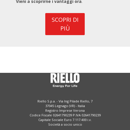
Vieni a scoprirne i vantaggi ora
.
SCOPRI DI
PIÙ
Riello S.p.a. - Via Ing Pilade Riello, 7
37045 Legnago (VR) - Italia
Registro Imprese Verona
Codice Fiscale 02641790239 P.IVA 02641790239
Capitale Sociale Euro 7.117.400 i.v.
Società a socio unico