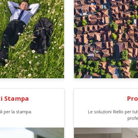
i Stampa
Pro
ali per la stampa.
Le soluzioni Riello per tut
profe