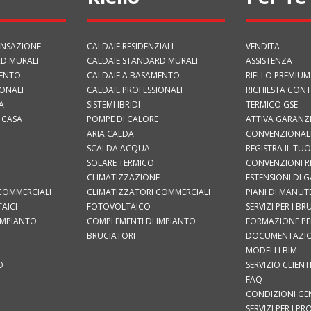
ENSAZIONE
CALDAIE RESIDENZIALI
VENDITA
D MURALI
CALDAIE STANDARD MURALI
ASSISTENZA
MENTO
CALDAIE A BASAMENTO
RIELLO PREMIUM
IONALI
CALDAIE PROFESSIONALI
RICHIESTA CON
A
SISTEMI IBRIDI
TERMICO GSE
 CASA
POMPE DI CALORE
ATTIVA GARANZ
ARIA CALDA
CONVENZIONAL
SCALDA ACQUA
REGISTRA IL T
SOLARE TERMICO
CONVENZIONI R
CLIMATIZZAZIONE
ESTENSIONI DI 
COMMERCIALI
CLIMATIZZATORI COMMERCIALI
PIANI DI MANU
AICI
FOTOVOLTAICO
SERVIZI PER I B
IMPIANTO
COMPLEMENTI DI IMPIANTO
FORMAZIONE PER
BRUCIATORI
DOCUMENTAZI
MODELLI BIM
O
SERVIZIO CLIENT
FAQ
CONDIZIONI GEN
SERVIZI PER I PR