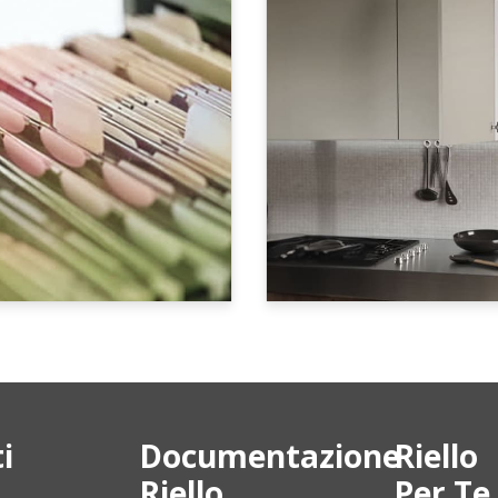
i
Documentazione
Riello
Riello
Per Te