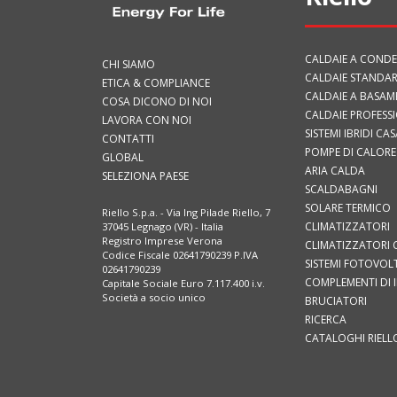
CALDAIE A COND
CHI SIAMO
CALDAIE STANDAR
ETICA & COMPLIANCE
CALDAIE A BASA
COSA DICONO DI NOI
CALDAIE PROFESS
LAVORA CON NOI
SISTEMI IBRIDI CAS
CONTATTI
POMPE DI CALORE
GLOBAL
ARIA CALDA
SELEZIONA PAESE
SCALDABAGNI
SOLARE TERMICO
Riello S.p.a. - Via Ing Pilade Riello, 7
CLIMATIZZATORI
37045 Legnago (VR) - Italia
Registro Imprese Verona
CLIMATIZZATORI 
Codice Fiscale 02641790239 P.IVA
SISTEMI FOTOVOLT
02641790239
COMPLEMENTI DI 
Capitale Sociale Euro 7.117.400 i.v.
Società a socio unico
BRUCIATORI
RICERCA
CATALOGHI RIELL