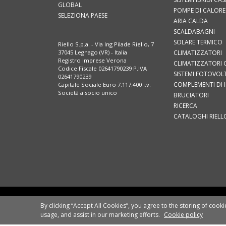
GLOBAL
POMPE DI CALORE
SELEZIONA PAESE
ARIA CALDA
SCALDABAGNI
SOLARE TERMICO
Riello S.p.a. - Via Ing Pilade Riello, 7
CLIMATIZZATORI
37045 Legnago (VR) - Italia
Registro Imprese Verona
CLIMATIZZATORI 
Codice Fiscale 02641790239 P.IVA
SISTEMI FOTOVOLT
02641790239
COMPLEMENTI DI 
Capitale Sociale Euro 7.117.400 i.v.
Società a socio unico
BRUCIATORI
RICERCA
CATALOGHI RIELL
COMUNI
RIELLO S.P.A.
By clicking “Accept All Cookies”, you agree to the storing of cook
SOCIETÀ SOGGETTA ALLA DIREZIONE E
usage, and assist in our marketing efforts.
Cookie policy
AL COORDINAMENTO DI ARISTON