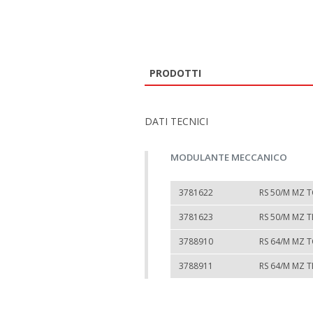
PRODOTTI
DATI TECNICI
MODULANTE MECCANICO
3781622
RS 50/M MZ T
3781623
RS 50/M MZ T
3788910
RS 64/M MZ T
3788911
RS 64/M MZ T