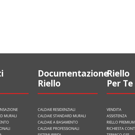
i
Documentazione
Riello
Riello
Per Te
ENSAZIONE
CALDAIE RESIDENZIALI
VENDITA
D MURALI
CALDAIE STANDARD MURALI
ASSISTENZA
MENTO
CALDAIE A BASAMENTO
RIELLO PREMIUM
IONALI
CALDAIE PROFESSIONALI
RICHIESTA CON
A
SISTEMI IBRIDI
TERMICO GSE