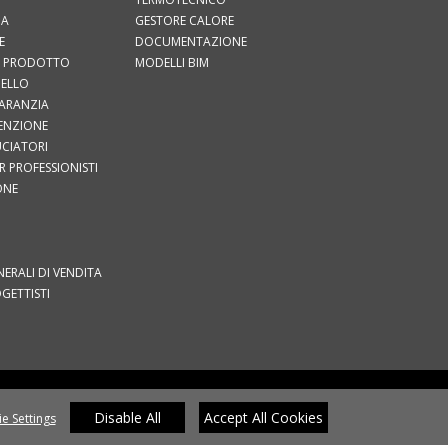
IA
GESTORE CALORE
E
DOCUMENTAZIONE
UO PRODOTTO
MODELLI BIM
IELLO
GARANZIA
TENZIONE
RUCIATORI
 PROFESSIONISTI
ONE
I
ERALI DI VENDITA
OGETTISTI
I
CY POLICY
COOKIE POLICY
WHISTLEBLOWING
COOKIE
PREFERENCES
Disable All
Accept All Cookies
e Settings
 SU: