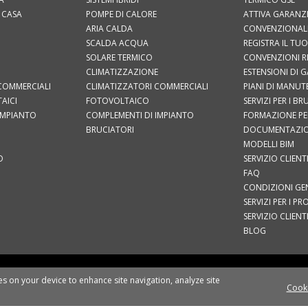
 CASA
POMPE DI CALORE
ATTIVA GARANZ
ARIA CALDA
CONVENZIONAL
SCALDA ACQUA
REGISTRA IL T
SOLARE TERMICO
CONVENZIONI R
CLIMATIZZAZIONE
ESTENSIONI DI 
COMMERCIALI
CLIMATIZZATORI COMMERCIALI
PIANI DI MANU
AICI
FOTOVOLTAICO
SERVIZI PER I B
IMPIANTO
COMPLEMENTI DI IMPIANTO
FORMAZIONE PER
BRUCIATORI
DOCUMENTAZI
MODELLI BIM
O
SERVIZIO CLIENT
FAQ
CONDIZIONI GEN
SERVIZI PER I PR
SERVIZIO CLIENT
BLOG
CATI STAMPA
EU DATA ACT
INFORMATIVA GENERALE SULLA PRIVACY
PRIVA
ies on your device to enhance site navigation, analyze site
Cooki
SEGUICI