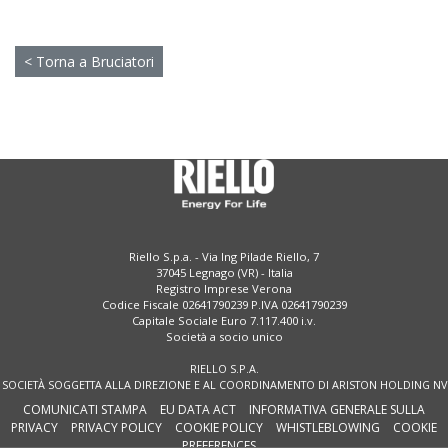
< Torna a Bruciatori
Riello S.p.a. - Via Ing Pilade Riello, 7
37045 Legnago (VR) - Italia
Registro Imprese Verona
Codice Fiscale 02641790239 P.IVA 02641790239
Capitale Sociale Euro 7.117.400 i.v.
Società a socio unico
RIELLO S.P.A.
SOCIETÀ SOGGETTA ALLA DIREZIONE E AL COORDINAMENTO DI ARISTON HOLDING NV
COMUNICATI STAMPA
EU DATA ACT
INFORMATIVA GENERALE SULLA
PRIVACY
PRIVACY POLICY
COOKIE POLICY
WHISTLEBLOWING
COOKIE
PREFERENCES