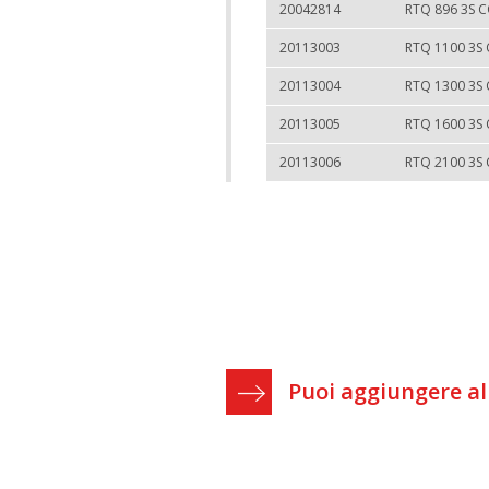
20042814
RTQ 896 3S 
20113003
RTQ 1100 3S
20113004
RTQ 1300 3S
20113005
RTQ 1600 3S
20113006
RTQ 2100 3S
Puoi aggiungere a