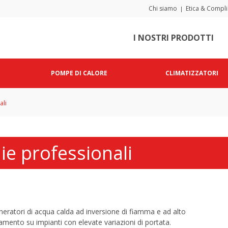
Chi siamo
Etica & Compl
|
I NOSTRI PRODOTTI
POMPE DI CALORE
CLIMATIZZATORI
ali
ie professionali
neratori di acqua calda ad inversione di fiamma e ad alto
mento su impianti con elevate variazioni di portata.