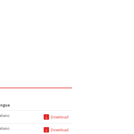
ingua
taliano
Download
taliano
Download