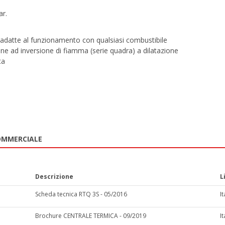
ar.
adatte al funzionamento con qualsiasi combustibile
e ad inversione di fiamma (serie quadra) a dilatazione
ta
OMMERCIALE
Descrizione
L
Scheda tecnica RTQ 3S - 05/2016
I
Brochure CENTRALE TERMICA - 09/2019
I