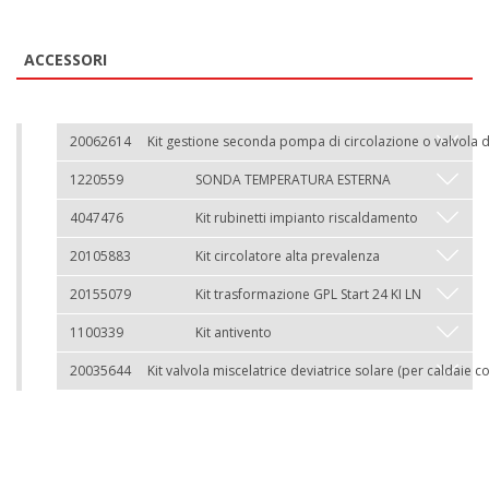
ACCESSORI
20062614
Kit gestione seconda pompa di circolazione o valvola 
1220559
SONDA TEMPERATURA ESTERNA
4047476
Kit rubinetti impianto riscaldamento
20105883
Kit circolatore alta prevalenza
20155079
Kit trasformazione GPL Start 24 KI LN
1100339
Kit antivento
20035644
Kit valvola miscelatrice deviatrice solare (per caldaie c