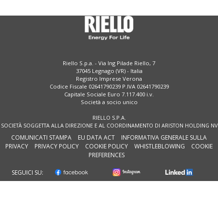
Riello S.p.a. - Via Ing Pilade Riello, 7
37045 Legnago (VR) - Italia
Registro Imprese Verona
Codice Fiscale 02641790239 P.IVA 02641790239
Capitale Sociale Euro 7.117.400 i.v.
Società a socio unico
RIELLO S.P.A.
SOCIETÀ SOGGETTA ALLA DIREZIONE E AL COORDINAMENTO DI ARISTON HOLDING NV
COMUNICATI STAMPA
EU DATA ACT
INFORMATIVA GENERALE SULLA
PRIVACY
PRIVACY POLICY
COOKIE POLICY
WHISTLEBLOWING
COOKIE
PREFERENCES
SEGUICI SU: