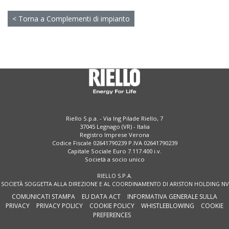
< Torna a Complementi di impianto
Riello S.p.a. - Via Ing Pilade Riello, 7
37045 Legnago (VR) - Italia
Registro Imprese Verona
Codice Fiscale 02641790239 P.IVA 02641790239
Capitale Sociale Euro 7.117.400 i.v.
Società a socio unico
RIELLO S.P.A.
SOCIETÀ SOGGETTA ALLA DIREZIONE E AL COORDINAMENTO DI ARISTON HOLDING NV
COMUNICATI STAMPA
EU DATA ACT
INFORMATIVA GENERALE SULLA
PRIVACY
PRIVACY POLICY
COOKIE POLICY
WHISTLEBLOWING
COOKIE
PREFERENCES