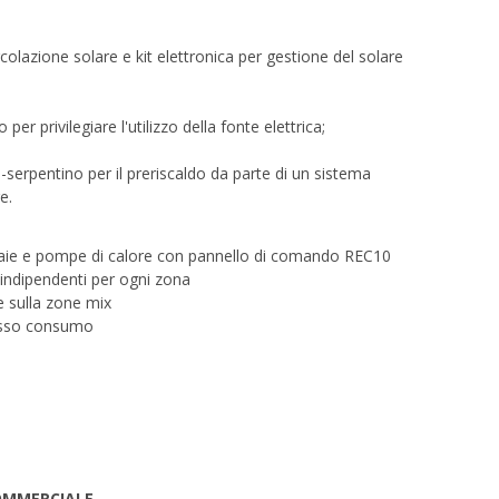
ircolazione solare e kit elettronica per gestione del solare
per privilegiare l'utilizzo della fonte elettrica;
i-serpentino per il preriscaldo da parte di un sistema
e.
ldaie e pompe di calore con pannello di comando REC10
indipendenti per ogni zona
e sulla zone mix
basso consumo
OMMERCIALE