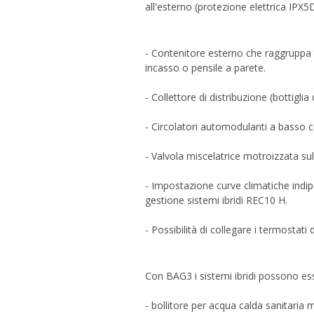
all'esterno (protezione elettrica IPX5D
- Contenitore esterno che raggruppa t
incasso o pensile a parete.
- Collettore di distribuzione (bottiglia 
- Circolatori automodulanti a basso
- Valvola miscelatrice motroizzata su
- Impostazione curve climatiche ind
gestione sistemi ibridi REC10 H.
- Possibilità di collegare i termostati 
Con BAG3 i sistemi ibridi possono ess
- bollitore per acqua calda sanitaria