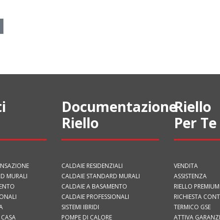
i
Documentazione
Riello
Riello
Per Te
ENSAZIONE
CALDAIE RESIDENZIALI
VENDITA
D MURALI
CALDAIE STANDARD MURALI
ASSISTENZA
MENTO
CALDAIE A BASAMENTO
RIELLO PREMIUM
IONALI
CALDAIE PROFESSIONALI
RICHIESTA CON
A
SISTEMI IBRIDI
TERMICO GSE
 CASA
POMPE DI CALORE
ATTIVA GARANZ