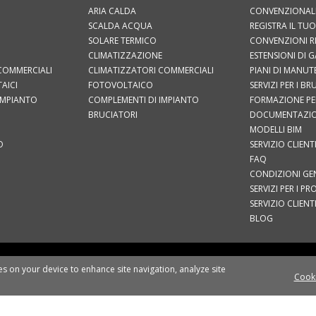
ARIA CALDA
CONVENZIONAL
SCALDA ACQUA
REGISTRA IL T
SOLARE TERMICO
CONVENZIONI R
CLIMATIZZAZIONE
ESTENSIONI DI 
COMMERCIALI
CLIMATIZZATORI COMMERCIALI
PIANI DI MANU
AICI
FOTOVOLTAICO
SERVIZI PER I B
IMPIANTO
COMPLEMENTI DI IMPIANTO
FORMAZIONE PER
BRUCIATORI
DOCUMENTAZI
MODELLI BIM
O
SERVIZIO CLIENT
FAQ
CONDIZIONI GEN
SERVIZI PER I PR
SERVIZIO CLIENT
BLOG
CATI STAMPA
EU DATA ACT
INFORMATIVA GENERALE SULLA PRIVACY
PRIVA
ies on your device to enhance site navigation, analyze site
Cooki
SEGUICI