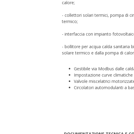
calore;
- collettori solari termici, pompa di c
termico;
- interfaccia con impianto fotovoltaico 
- bollitore per acqua calda sanitaria b
solare termico e dalla pompa di calor
Gestibile via Modbus dalle ca
Impostazione curve climatiche 
Valvole miscelatrici motorizzat
Circolatori automodulanti a 
DOCUMENTAZIONE TECNICA E C