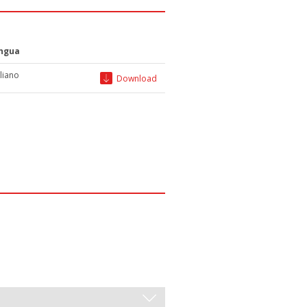
ingua
aliano
Download