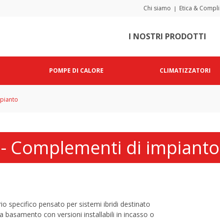
Chi siamo
Etica & Compl
|
I NOSTRI PRODOTTI
POMPE DI CALORE
CLIMATIZZATORI
pianto
- Complementi di impianto
io specifico pensato per sistemi ibridi destinato
a basamento con versioni installabili in incasso o