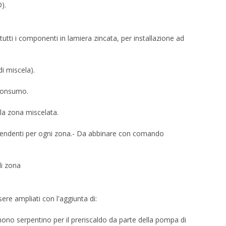
).
utti i componenti in lamiera zincata, per installazione ad
di miscela).
 consumo.
lla zona miscelata.
ipendenti per ogni zona.- Da abbinare con comando
di zona
ere ampliati con l'aggiunta di:
 mono serpentino per il preriscaldo da parte della pompa di