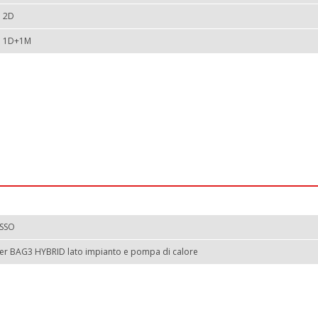
 2D
D 1D+1M
SSO
 per BAG3 HYBRID lato impianto e pompa di calore