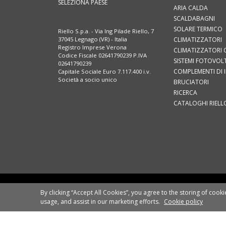
SELEZIONA PAESE
ARIA CALDA
SCALDABAGNI
SOLARE TERMICO
Riello S.p.a. - Via Ing Pilade Riello, 7
CLIMATIZZATORI
37045 Legnago (VR) - Italia
Registro Imprese Verona
CLIMATIZZATORI 
Codice Fiscale 02641790239 P.IVA
SISTEMI FOTOVOLT
02641790239
COMPLEMENTI DI 
Capitale Sociale Euro 7.117.400 i.v.
Società a socio unico
BRUCIATORI
RICERCA
CATALOGHI RIELL
COMUNI
RIELLO S.P.A.
By clicking “Accept All Cookies”, you agree to the storing of cook
SOCIETÀ SOGGETTA ALLA DIREZIONE E
usage, and assist in our marketing efforts.
Cookie policy
AL COORDINAMENTO DI ARISTON
HOLDING NV