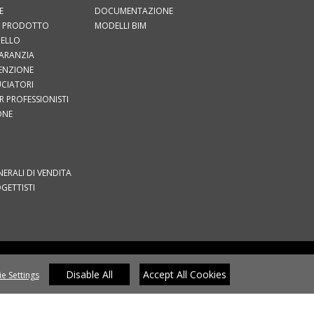
E
DOCUMENTAZIONE
UO PRODOTTO
MODELLI BIM
IELLO
GARANZIA
TENZIONE
RUCIATORI
 PROFESSIONISTI
ONE
I
ERALI DI VENDITA
OGETTISTI
I
CY POLICY
COOKIE POLICY
WHISTLEBLOWING
COOKIE
PREFERENCES
Disable All
Accept All Cookies
e Settings
 SU: