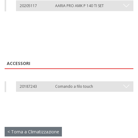
20205117
AARIA PRO AMK P 140 TI SET
ACCESSORI
20187243
Comando a filo touch
< Torna a Climatizzazione