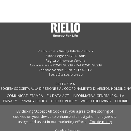
Riello S.p.a. - Via Ing Pilade Riello, 7
37045 Legnago (VR) - Italia
Registro Imprese Verona
Codice Fiscale 02641790239 P.IVA 02641790239
Capitale Sociale Euro 7.117.400 i.v.
Società a socio unico
RIELLO S.P.A.
SOCIETÀ SOGGETTA ALLA DIREZIONE E AL COORDINAMENTO DI ARISTON HOLDING NV
COMUNICATI STAMPA
EU DATA ACT
INFORMATIVA GENERALE SULLA
PRIVACY
PRIVACY POLICY
COOKIE POLICY
WHISTLEBLOWING
COOKIE
PREFERENCES
By clicking “Accept All Cookies”, you agree to the storing of
cookies on your device to enhance site navigation, analyze site
SEGUICI SU:
usage, and assist in our marketing efforts.
Cookie policy
Cookie Settings