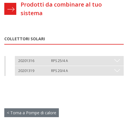
Prodotti da combinare al tuo
sistema
COLLETTORI SOLARI
20201316
RPS 25/4 A
20201319
RPS 20/4 A
< Torna a Pompe di calore