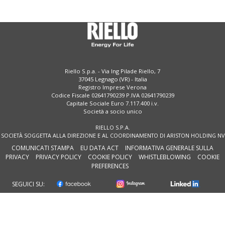
Riello S.p.a. - Via Ing Pilade Riello, 7
37045 Legnago (VR) - Italia
Registro Imprese Verona
Codice Fiscale 02641790239 P.IVA 02641790239
Capitale Sociale Euro 7.117.400 i.v.
Società a socio unico
RIELLO S.P.A.
SOCIETÀ SOGGETTA ALLA DIREZIONE E AL COORDINAMENTO DI ARISTON HOLDING NV
COMUNICATI STAMPA
EU DATA ACT
INFORMATIVA GENERALE SULLA
PRIVACY
PRIVACY POLICY
COOKIE POLICY
WHISTLEBLOWING
COOKIE
PREFERENCES
SEGUICI SU: