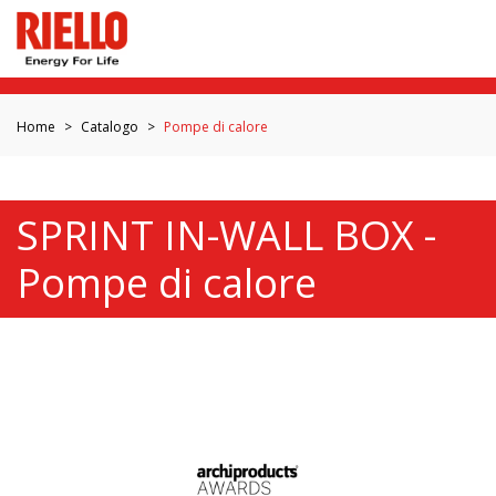
Home
Catalogo
Pompe di calore
SPRINT IN-WALL BOX -
Pompe di calore