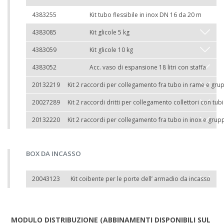
4383255
Kit tubo flessibile in inox DN 16 da 20 m
4383085
Kit glicole 5 kg
4383059
Kit glicole 10 kg
4383052
Acc. vaso di espansione 18 litri con staffa
20132219
Kit 2 raccordi per collegamento fra tubo in rame e grup
20027289
Kit 2 raccordi dritti per collegamento collettori con tub
20132220
Kit 2 raccordi per collegamento fra tubo in inox e grup
BOX DA INCASSO
20043123
Kit coibente per le porte dell’ armadio da incasso
MODULO DISTRIBUZIONE (ABBINAMENTI DISPONIBILI SUL