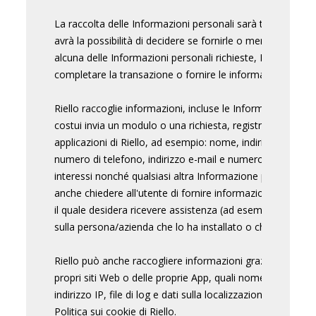
La raccolta delle Informazioni personali sarà trasparente 
avrà la possibilità di decidere se fornirle o meno. Se l'ute
alcuna delle Informazioni personali richieste, Riello potr
completare la transazione o fornire le informazioni, i serviz
Riello raccoglie informazioni, incluse le Informazioni pers
costui invia un modulo o una richiesta, registra un prodott
applicazioni di Riello, ad esempio: nome, indirizzo fisico, 
numero di telefono, indirizzo e-mail e numero di fax, il set
interessi nonché qualsiasi altra Informazione personale for
anche chiedere all'utente di fornire informazioni sul prod
il quale desidera ricevere assistenza (ad esempio un identi
sulla persona/azienda che lo ha installato o che lo gestisc
Riello può anche raccogliere informazioni grazie all'utilizz
propri siti Web o delle proprie App, quali nome utente, iden
indirizzo IP, file di log e dati sulla localizzazione. Per magg
Politica sui cookie di Riello.