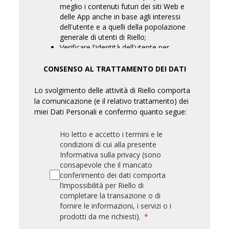
meglio i contenuti futuri dei siti Web e
delle App anche in base agli interessi
dell'utente e a quelli della popolazione
generale di utenti di Riello;
Verificare l'identità dell'utente per
garantire la sua sicurezza ovvero per
consentire il raggiungimento degli altri
CONSENSO AL TRATTAMENTO DEI DATI
scopi elencati qui;
Analizzare il comportamento
Lo svolgimento delle attività di Riello comporta
dell'Utente sul sito Web di Riello e sulle
la comunicazione (e il relativo trattamento) dei
proprie App;
miei Dati Personali e confermo quanto segue:
Ottenere i dati sulla posizione per
fornire le informazioni o i servizi
Ho letto e accetto i termini e le
richiesti;
condizioni di cui alla presente
Fornire servizi agli investitori;
Informativa sulla privacy (sono
Proteggere dalle frodi o indagare su
consapevole che il mancato
attività illegali sospette o effettive;
conferimento dei dati comporta
Rispondere ad una richiesta legale
l’impossibilità per Riello di
legittima delle autorità preposte
completare la transazione o di
all'applicazione della legge o di altri
fornire le informazioni, i servizi o i
enti governativi; o
prodotti da me richiesti).
Condurre indagini per garantire la