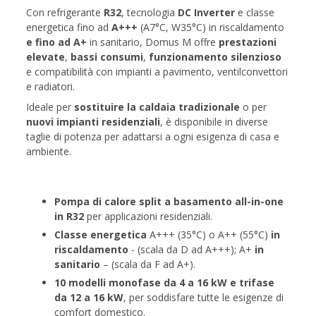
Con refrigerante
R32
, tecnologia
DC Inverter
e classe
energetica fino ad
A+++
(A7°C, W35°C) in riscaldamento
e fino ad A+
in sanitario, Domus M offre
prestazioni
elevate
,
bassi consumi
,
funzionamento silenzioso
e compatibilità con impianti a pavimento, ventilconvettori
e radiatori.
Ideale per
sostituire la caldaia tradizionale
o per
nuovi impianti residenziali
, è disponibile in diverse
taglie di potenza per adattarsi a ogni esigenza di casa e
ambiente.
Pompa di calore split a basamento all-in-one
in R32
per applicazioni residenziali.
Classe energetica
A+++ (35°C) o A++ (55°C)
in
riscaldamento
- (scala da D ad A+++); A+
in
sanitario
– (scala da F ad A+).
10 modelli monofase da 4 a 16 kW e trifase
da 12 a 16 kW
, per soddisfare tutte le esigenze di
comfort domestico.