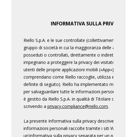
INFORMATIVA SULLA PRIVACY PER SI
Riello S.p.A. e le sue controllate (collettivamente, "Riello")
gruppo di società in cui la maggioranza delle azioni e/o dei
posseduti o controllati, direttamente o indirettamente, da 
impegnano a proteggere la privacy dei visitatori dei propri
utenti delle proprie applicazioni mobili («App»). È important
comprendano come Riello raccoglie, utilizza e divulga le
definite di seguito). Riello ha implementato misure tecnic
per salvaguardare tutte le informazioni personali che pu
è gestito da Riello S.p.A. in qualità di Titolare del trattam
scrivendo a
privacy.compliance@riello.com
.
La presente Informativa sulla privacy descrive le pratiche di
informazioni personali raccolte tramite i siti Web e le A
un'informativa sulla privacy separata per un particolare s