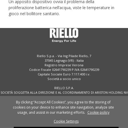
Un apposito dispositivo ovvia il problema della
proliferazione batterica nell’acqua, viste le temperature in
gioco nel bollitore sanitario.
Riello S.p.a. - Via Ing Pilade Riello, 7
37045 Legnago (VR) - Italia
Registro Imprese Verona
Codice Fiscale 02641790239 P.IVA 02641790239
Capitale Sociale Euro 7.117.400 i.v.
Società a socio unico
RIELLO S.P.A.
SOCIETÀ SOGGETTA ALLA DIREZIONE E AL COORDINAMENTO DI ARISTON HOLDING NV
COMUNICATI STAMPA
EU DATA ACT
INFORMATIVA GENERALE SULLA
By clicking “Accept All Cookies”, you agree to the storing of
PRIVACY
PRIVACY POLICY
COOKIE POLICY
WHISTLEBLOWING
COOKIE
cookies on your device to enhance site navigation, analyze site
PREFERENCES
usage, and assist in our marketing efforts.
Cookie policy
SEGUICI SU:
Cookie Settings