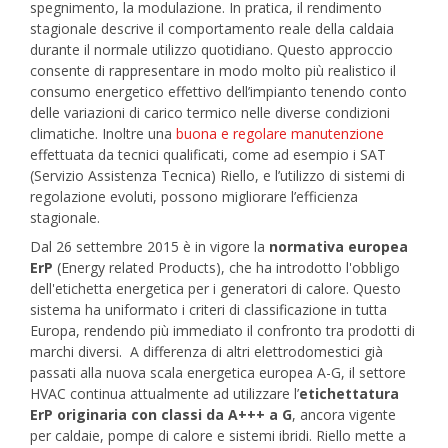
spegnimento, la modulazione. In pratica, il rendimento
stagionale descrive il comportamento reale della caldaia
durante il normale utilizzo quotidiano. Questo approccio
consente di rappresentare in modo molto più realistico il
consumo energetico effettivo dell’impianto tenendo conto
delle variazioni di carico termico nelle diverse condizioni
climatiche. I
noltre una
buona e regolare manutenzione
effettuata da tecnici qualificati, come ad esempio i
SAT
(Servizio Assistenza Tecnica) Riello
, e l’utilizzo di sistemi di
regolazione evoluti, possono migliorare l’efficienza
stagionale.
Dal 26 settembre 2015 è in vigore la
normativa europea
ErP
(Energy related Products), che ha introdotto l'obbligo
dell'etichetta energetica per i generatori di calore. Questo
sistema ha uniformato i criteri di classificazione in tutta
Europa, rendendo più immediato il confronto tra prodotti di
marchi diversi.
A differenza di altri elettrodomestici già
passati alla nuova scala energetica europea A-G, il settore
HVAC continua attualmente ad utilizzare l’
etichettatura
ErP originaria con classi da A+++ a G
, ancora vigente
per caldaie, pompe di calore e sistemi ibridi. Riello mette a