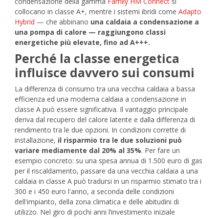
condensazione della gamma
Family HM Connect
si
collocano in classe A+, mentre i sistemi ibridi come
Adapto
Hybrid
— che abbinano
una caldaia a condensazione a
una pompa di calore — raggiungono classi
energetiche più elevate, fino ad A+++.
Perché la classe energetica
influisce davvero sui consumi
La differenza di consumo tra una vecchia caldaia a bassa
efficienza ed una moderna caldaia a condensazione in
classe A può essere significativa. Il vantaggio principale
deriva dal recupero del calore latente e dalla differenza di
rendimento tra le due opzioni.
In condizioni corrette di
installazione,
il risparmio tra le due soluzioni può
variare mediamente dal 20% al 35%
.
Per fare un
esempio concreto: su una spesa annua di 1.500 euro di gas
per il riscaldamento, passare da una vecchia caldaia a una
caldaia in classe A può tradursi in un risparmio stimato tra i
300 e i 450 euro l'anno, a seconda delle condizioni
dell'impianto, della zona climatica e delle abitudini di
utilizzo.
Nel giro di pochi anni l’investimento iniziale