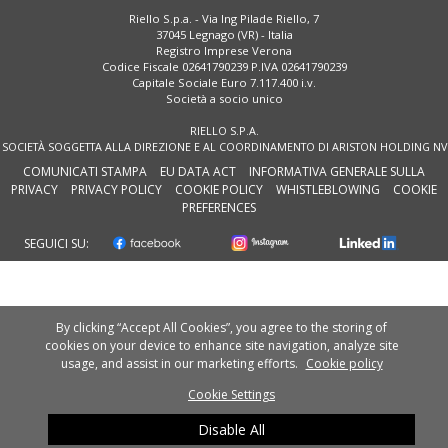
Riello S.p.a. - Via Ing Pilade Riello, 7
37045 Legnago (VR) - Italia
Registro Imprese Verona
Codice Fiscale 02641790239 P.IVA 02641790239
Capitale Sociale Euro 7.117.400 i.v.
Società a socio unico
RIELLO S.P.A.
SOCIETÀ SOGGETTA ALLA DIREZIONE E AL COORDINAMENTO DI ARISTON HOLDING NV
COMUNICATI STAMPA
EU DATA ACT
INFORMATIVA GENERALE SULLA
PRIVACY
PRIVACY POLICY
COOKIE POLICY
WHISTLEBLOWING
COOKIE
PREFERENCES
SEGUICI SU:
By clicking “Accept All Cookies”, you agree to the storing of
cookies on your device to enhance site navigation, analyze site
usage, and assist in our marketing efforts.
Cookie policy
Cookie Settings
Disable All