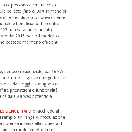
ergetico, possono avere un costo
lle bollette (fino al 30% in meno di
l’ambiente riducendo notevolmente
onale e beneficiano di incentivi
 2025 non saranno rinnovati)
ato dal 2015, salvo il modello a
meno costose ma meno efficienti,
e, per uso residenziale, dai 16 kW
ione, dalle esigenze energetiche e
lte caldaie oggi dispongono di
ffrire prestazioni e funzionalità
lla caldaia via web potendola
ESIDENCE HM
che racchiude al
ad esempio: un range di modulazione
 potenza in base alla richiesta di
uindi in modo più efficiente,