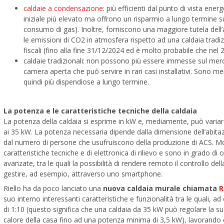
caldaie a condensazione
: più efficienti dal punto di vista en
iniziale più elevato ma offrono un risparmio a lungo termine su
consumo di gas). Inoltre, forniscono una maggiore tutela del
le emissioni di CO2 in atmosfera rispetto ad una caldaia tradizi
fiscali (fino alla fine 31/12/2024 ed è molto probabile che nel
caldaie tradizionali: non possono più essere immesse sul merc
camera aperta che può servire in rari casi installativi. Sono 
quindi più dispendiose a lungo termine.
La potenza e le caratteristiche tecniche della caldaia
La potenza della caldaia si esprime in kW e, mediamente, può variar
ai 35 kW. La potenza necessaria dipende dalla dimensione dell’abitaz
dal numero di persone che usufruiscono della produzione di ACS. Mo
caratteristiche tecniche e di elettronica di rilievo e sono in grado di o
avanzate, tra le quali la possibilità di rendere remoto il controllo de
gestire, ad esempio, attraverso uno smartphone.
Riello ha da poco lanciato una
nuova caldaia murale chiamata
R
suo interno interessanti caratteristiche e funzionalità tra le quali, 
di 1:10 (questo significa che una caldaia da 35 kW può regolare la sua
calore della casa fino ad una potenza minima di 3,5 kW), lavorando q