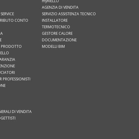
myRIELLO
AGENZIA DI VENDITA
 SERVICE
SERVIZIO ASSISTENZA TECNICO
TRIBUTO CONTO
INSTALLATORE
TERMOTECNICO
IA
GESTORE CALORE
E
DOCUMENTAZIONE
UO PRODOTTO
MODELLI BIM
IELLO
GARANZIA
TENZIONE
RUCIATORI
 PROFESSIONISTI
ONE
I
ERALI DI VENDITA
OGETTISTI
I