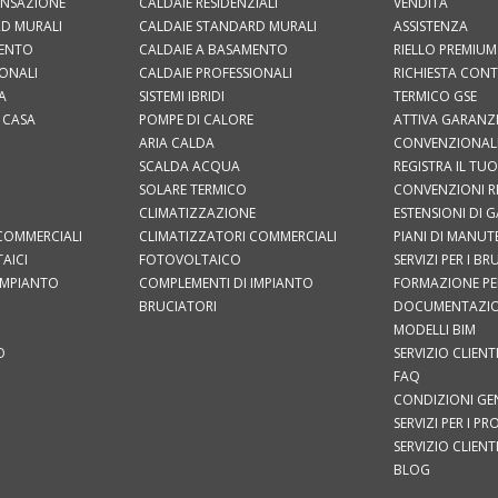
ENSAZIONE
CALDAIE RESIDENZIALI
VENDITA
D MURALI
CALDAIE STANDARD MURALI
ASSISTENZA
MENTO
CALDAIE A BASAMENTO
RIELLO PREMIUM
IONALI
CALDAIE PROFESSIONALI
RICHIESTA CON
A
SISTEMI IBRIDI
TERMICO GSE
 CASA
POMPE DI CALORE
ATTIVA GARANZ
ARIA CALDA
CONVENZIONAL
SCALDA ACQUA
REGISTRA IL T
SOLARE TERMICO
CONVENZIONI R
CLIMATIZZAZIONE
ESTENSIONI DI 
COMMERCIALI
CLIMATIZZATORI COMMERCIALI
PIANI DI MANU
AICI
FOTOVOLTAICO
SERVIZI PER I B
IMPIANTO
COMPLEMENTI DI IMPIANTO
FORMAZIONE PER
BRUCIATORI
DOCUMENTAZI
MODELLI BIM
O
SERVIZIO CLIENT
FAQ
CONDIZIONI GEN
SERVIZI PER I PR
SERVIZIO CLIENT
BLOG