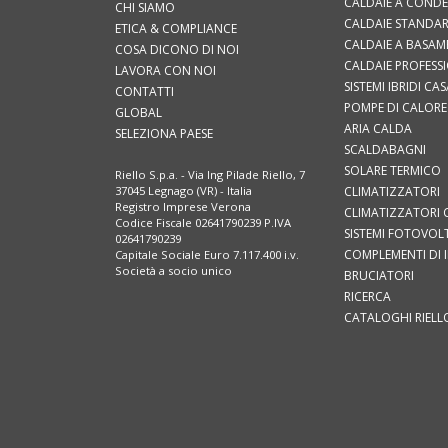
CALDAIE A COND
CHI SIAMO
CALDAIE STANDAR
ETICA & COMPLIANCE
CALDAIE A BASA
COSA DICONO DI NOI
CALDAIE PROFESS
LAVORA CON NOI
SISTEMI IBRIDI CAS
CONTATTI
POMPE DI CALORE
GLOBAL
ARIA CALDA
SELEZIONA PAESE
SCALDABAGNI
SOLARE TERMICO
Riello S.p.a. - Via Ing Pilade Riello, 7
CLIMATIZZATORI
37045 Legnago (VR) - Italia
Registro Imprese Verona
CLIMATIZZATORI 
Codice Fiscale 02641790239 P.IVA
SISTEMI FOTOVOLT
02641790239
COMPLEMENTI DI 
Capitale Sociale Euro 7.117.400 i.v.
Società a socio unico
BRUCIATORI
RICERCA
CATALOGHI RIELL