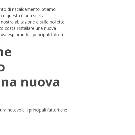
anto di riscaldamento. Stiamo
a e questa è una scelta
nostra abitazione e sulle bollette
o costa installare una nuova
va esplorando i principali fattori
he
o
 una nuova
ra notevole; i principali fattori che