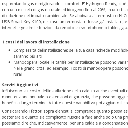
risparmiando gas e migliorando il comfort. E’ Hydrogen Ready, cioè 
con una miscela di gas naturale ed idrogeno fino al 20%, in un’ottic
di riduzione dell’impatto ambientale. Se abbinata al termostato Hi C
USB Smart Key K100, nel caso un termostato fosse già installato, è 
internet e gestire le funzioni da remoto su smartphone o tablet, grazi
I costi del lavoro di installazione
Complessità dell’installazione: se la tua casa richiede modifiche 
saranno più alti.
Manodopera locale: le tariffe per l’installazione possono vari
Nelle grandi città, ad esempio, i costi di manodopera possono e
rurali.
Servizi Aggiuntivi
Influiscono sul costo dell’installazione della caldaia anche eventuali 
manutenzione annuale o estensioni di garanzia, che possono aggiun
benefici a lungo termine. A tutte queste variabili va poi aggiunto il co
Considerando i fattori sopra elencati si comprende quanto possa esse
sostenere e quanto sia complicato riuscire a fare anche solo una pr
possiamo dire che, indicativamente, per una caldaia a condensazione